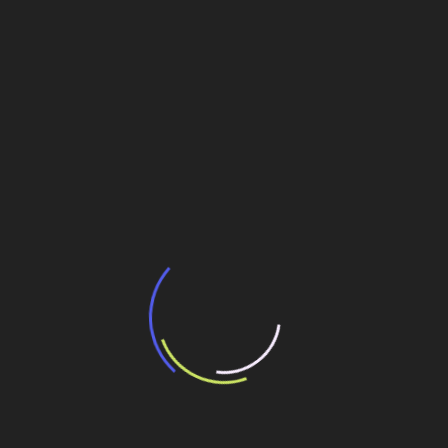
BNDES e Ministério das Cidades projetam
potencial de expansão de linhas de
transporte coletivo da Baixada Santista
13 de julho de 2026