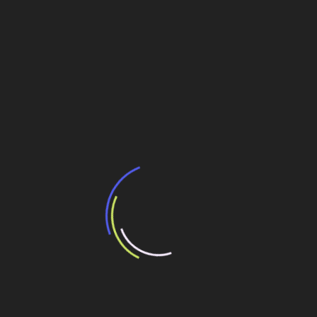
Brasil Máquinas e XCMG estabelecem joint
venture para fábrica no Brasil
Trazer a infraestrutura de volta às prioridades
do Governo
Editorial
Navegação
Mills encerra 2010 com resultados recordes
de
Cartilha pretende agilizar fornecimentos para
Post
Petrobras
Veja também