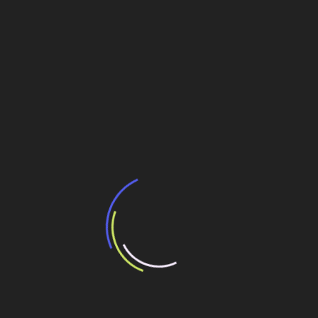
PAC retoma obras de metrôs em ano eleitoral
BIM é obstáculo na infraestrutura
Valorizar o projeto como obstáculo contra
desvios
Calendário de Eventos
Transportes
Navegação
O transporte público por um fio
de
O fim das incertezas reais ou fictícias nas obras de
Post
engenharia