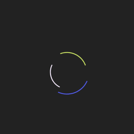
ilhe esse conteúdo
e ano
 entregues este ano
r a marca
4 condomínios e 11 mil aptos