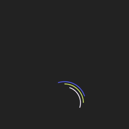
França, para incrementar a produção brasileira de
energia el&ea
cute;trica a partir do carvão. O projeto original previa a
construção de seis unidades geradoras de 335 MW cada.
Em 1981, foram adquiridas partes importantes da
primeira unidade, cujos equipamentos e materiais
ficaram estocados em depósitos na França por alguns
anos. O projeto foi paralisado pelo governo estadual
em 1985.
Mais tarde, estudos técnicos desenvolvidos pela
CGTEE e Eletrobrás, sob a orientação do Ministério de
Minas e Energia (MME), mostraram que a viabilidade
da implantação da unidade Candiota III se daria