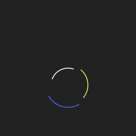
empresa nesta publicação, que após 50 anos confirma sua
lo Demberg, Conrisks
.
ifestações recebidas pelo transcurso dos 50 anos da
 da Construção (nº 499) das empresas Constran, Oriente,
ilhe esse conteúdo
ragens