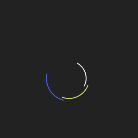
“Incerteza jurídica” adia homologação do
resultado de leilão de reserva
15 de maio de 2026