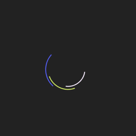
BNDES e Ministério das Cidades projetam
potencial de expansão de linhas de
transporte coletivo da Baixada Santista
13 de julho de 2026