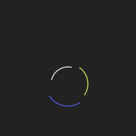
portos, inclusive de caminhões.
Belo Horizonte, e da NTELX, empresa sediada em
o.
ilhe esse conteúdo
a América Latina
 para construção civil
al de ventilação
avios