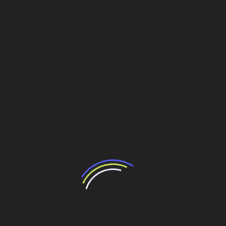
expansão e sustentabilidade que
transformam Pernambuco
5 de dezembro de 2022
Retomada Econômica Pós-Pandemia Após dois anos de
dificuldades impostas pela pandemia de Covid-19, o
Complexo Industrial Portuário de Suape retomou, em
2021, sua trajetória de
Leia mais