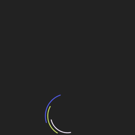
de baterias de lítio
WEG oferece ao mercado solução para geração
de energia elétrica com utilização de Resíduos
Sólidos Urbanos (RSU)
WEG irá fornecer para parque eólico de Itaguaçu;
sai a Impsa
BNDES aprova R$ 118,8 mi para WEG investir em
motores elétricos e produtos digitais
WEG
Navegação
COP 28: Governo anuncia R$ 21 bi em editais
para transição energética
de
COP28: Empresas do Brasil investirão mais de R$