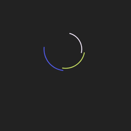
resultado de leilão de reserva
15 de maio de 2026
“Retrofit em multivisão”, obra que amplia o
debate sobre o futuro e preservação da
história das cidades. Lançamento da Editora
Senac São Paulo.