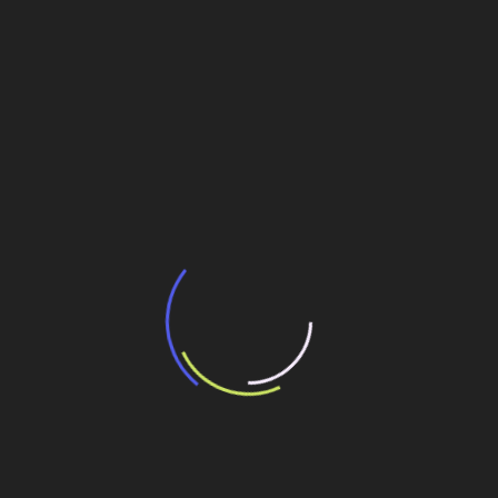
BNDES e Ministério das Cidades projetam
potencial de expansão de linhas de
transporte coletivo da Baixada Santista
13 de julho de 2026