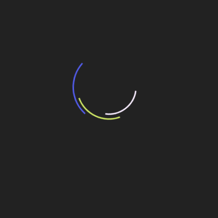
BNDES e Ministério das Cidades projetam
potencial de expansão de linhas de
transporte coletivo da Baixada Santista
13 de julho de 2026