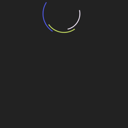
“Incerteza jurídica” adia homologação do
resultado de leilão de reserva
15 de maio de 2026