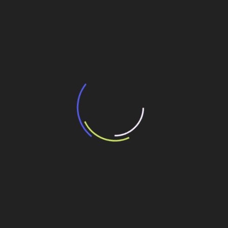
BNDES e Ministério das Cidades projetam
potencial de expansão de linhas de
transporte coletivo da Baixada Santista
13 de julho de 2026
“Incerteza jurídica” adia homologação do