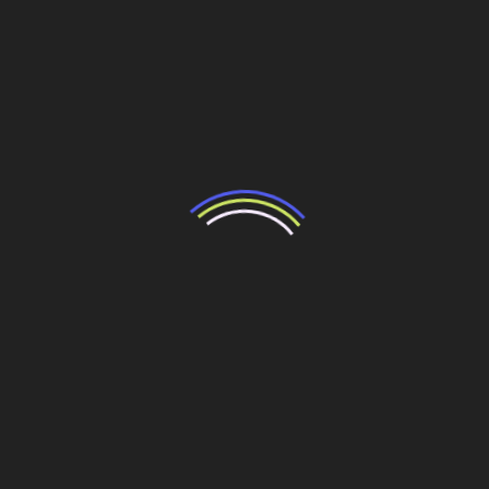
Navegação
Uma cena brasileira em Missão Velha
de
Corredor de trólebus São Matheus-Jabaquara é
Post
ampliado
Veja também