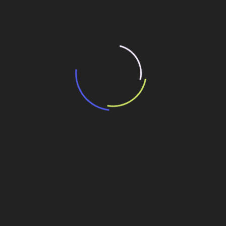
“Retrofit em multivisão”, obra que amplia o
debate sobre o futuro e preservação da
história das cidades. Lançamento da Editora
Senac São Paulo.
13 de março de 2026