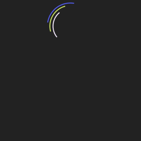
Crescimento Econômico”
Sustentabilidade é apenas discurso
FMI prevê queda no crescimento econômico dos
países produtores de petróleo do Oriente Médio
em 2009
Jirau redireciona o crescimento econômico de
Rondônia
Navegação
O homem que usou o vento para aperfeiçoar a
engenharia
de
Post
Será que vai dar praia?