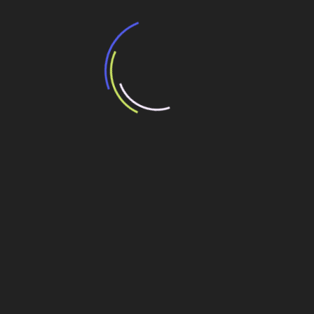
BNDES e Ministério das Cidades projetam
potencial de expansão de linhas de
transporte coletivo da Baixada Santista
13 de julho de 2026