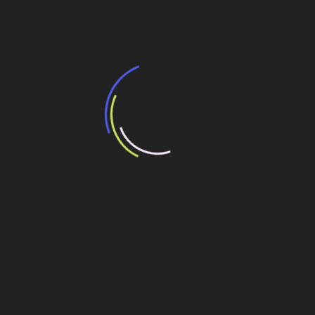
de
Linha 13-Jade tem 8 km de execução em via
Post
elevada
Veja também