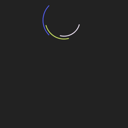
“Incerteza jurídica” adia homologação do
resultado de leilão de reserva
15 de maio de 2026