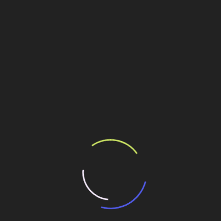
o Paulo
nstruir um ecossistema digital
 anunciam novo empreendimento multifamiliar para
ovimentação
CCR R$14,11 -0,07%