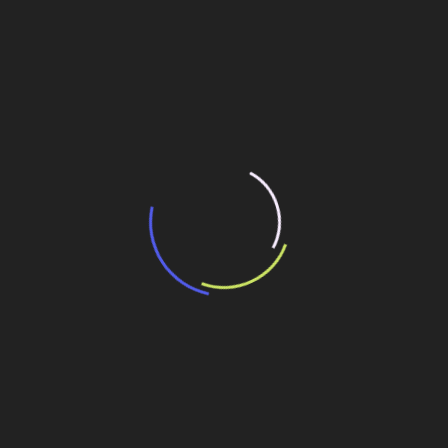
“Incerteza jurídica” adia homologação do
resultado de leilão de reserva
15 de maio de 2026