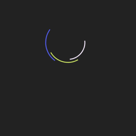
transporte coletivo da Baixada Santista
13 de julho de 2026
“Incerteza jurídica” adia homologação do
resultado de leilão de reserva
15 de maio de 2026