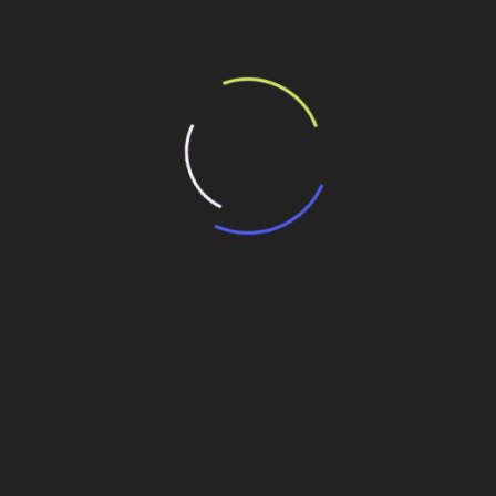
de de reservatório
do foco da empresa e projetos futuros de
étrica São Roque, que ainda exigirá R$360 mi
ção EPC na Nova Engevix
a
Em obras, macroadutora de Chapecozinho em SC
tem investimento de R$ 195 mi