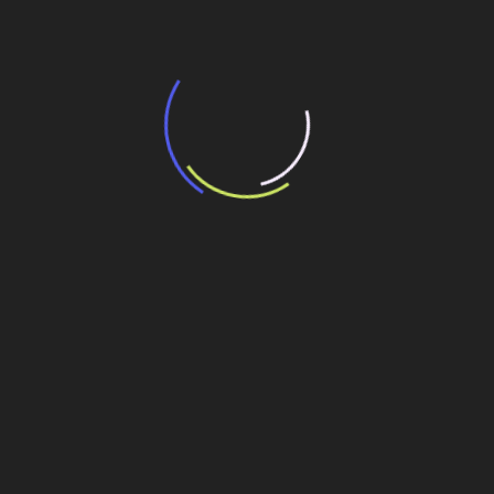
“Incerteza jurídica” adia homologação do
resultado de leilão de reserva
15 de maio de 2026