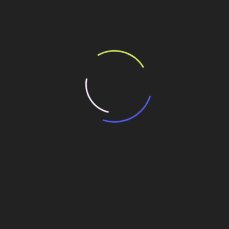
1
Novo Hamburgo (RS) abre licitação para
requalificação urbana
za jurídica” adia
“Retrofit em multivisão”,
gação do
obra que amplia o debate
o de leilão de
sobre o futuro e
preservação da história
das cidades. Lançamento
io de 2026