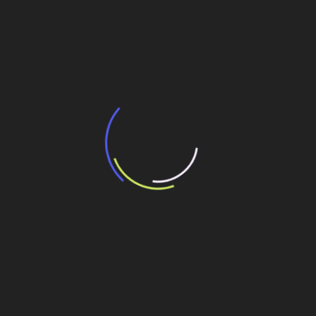
BNDES e Ministério das Cidades projetam
potencial de expansão de linhas de
transporte coletivo da Baixada Santista
13 de julho de 2026