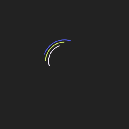
Fonte: Estadão
Compartilhe esse conteúdo
Leia Também:
Dnit abre pregão eletrônico para contagem de
tráfego
Projeto de qualidade repele o pregão eletrônico
Aviso de licitação – pregão Eletrônico Nº
20190040
Pregão eletrônico SMOBI 029/2019 – Secretaria
municipal de obras e infraestrutura