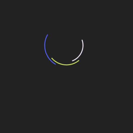
potencial de expansão de linhas de
transporte coletivo da Baixada Santista
13 de julho de 2026
“Incerteza jurídica” adia homologação do
resultado de leilão de reserva