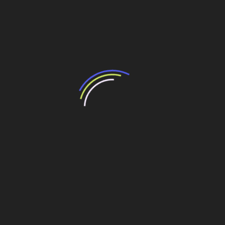
A BR-101 é uma rodovia
longitudinal
translitorânea
, integrante da
Rodovia Pan-
Americana
Seu nome oficial é
Rodovia Mário Covas
A pavimentação do trecho Nordeste utilizará cerca
de
5 milhões de sacos de cimento
O volume de concreto aplicado na rodovia seria
suficiente para construir
22 pistas do Aeroporto
Internacional de Brasília
Importância estratégica da rodovia
A duplicação da BR-101 no Nordeste é considerada uma
obra estratégica para o desenvolvimento logístico do
país, pois melhora a segurança viária, reduz custos de
transporte e fortalece a integração entre os estados da