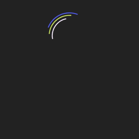
“Retrofit em multivisão”, obra que amplia o
debate sobre o futuro e preservação da
história das cidades. Lançamento da Editora
Senac São Paulo.
13 de março de 2026
Deixe um comentário