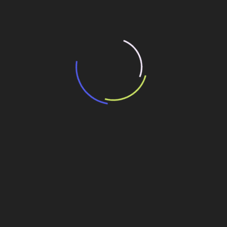
“Retrofit em multivisão”, obra que amplia o
debate sobre o futuro e preservação da
história das cidades. Lançamento da Editora
Senac São Paulo.
13 de março de 2026