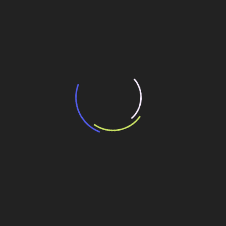
“Incerteza jurídica” adia homologação do
resultado de leilão de reserva
15 de maio de 2026