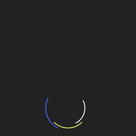
13 de julho de 2026
“Incerteza jurídica” adia homologação do
resultado de leilão de reserva
15 de maio de 2026