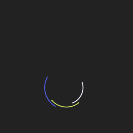
“Incerteza jurídica” adia homologação do
resultado de leilão de reserva
15 de maio de 2026