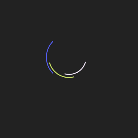
BNDES e Ministério das Cidades projetam
potencial de expansão de linhas de
transporte coletivo da Baixada Santista
13 de julho de 2026