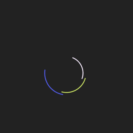
“Incerteza jurídica” adia homologação do
resultado de leilão de reserva
15 de maio de 2026