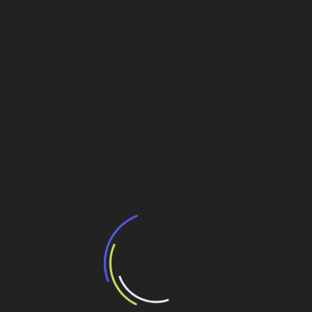
Leia Também:
Sul-coreana quer abrir fábrica de sistema de
fôrmas no interior de SP
Coreana Shilla construirá fábrica em Tietê (SP)
RS anuncia que terá fábrica coreana de
elevadores
RS anuncia fábrica coreana de elevadores
Padrão
Navegação
Maranhão terá evento sobre pavimentação
urbana
de