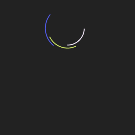
“Incerteza jurídica” adia homologação do
resultado de leilão de reserva
15 de maio de 2026