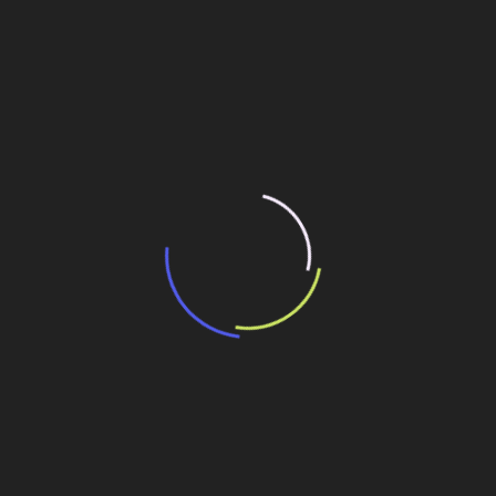
“Incerteza jurídica” adia homologação do
resultado de leilão de reserva
15 de maio de 2026