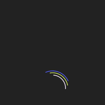
de
O bom desafio que o Brasil enfrentará
Post
Veja também
BNDES e Ministério das Cidades projetam