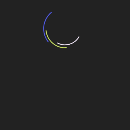
“Incerteza jurídica” adia homologação do
resultado de leilão de reserva
15 de maio de 2026