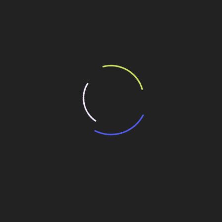
ilhe esse conteúdo
montadora chinesa, a Chery
em baixo ruído e isolamento de vibração