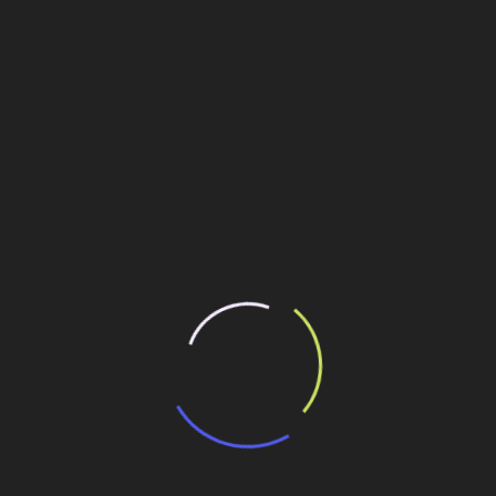
m, nosso tradicional aliado em Campos. A direção da
ferecido pelo fundo e podemos fechar uma nova parceria. O
rojeto. Estamos analisando, também, a possibilidade de
 destacou Bueno, sem revelar o nome do banco.
n deve ser a maior unidade construída pela empresa. Ficará
 de conexões tubulares em ligas resistentes à corrosão e
ilhe esse conteúdo