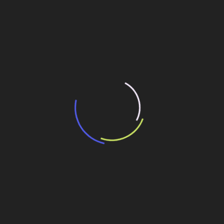
“Incerteza jurídica” adia homologação do
resultado de leilão de reserva
15 de maio de 2026