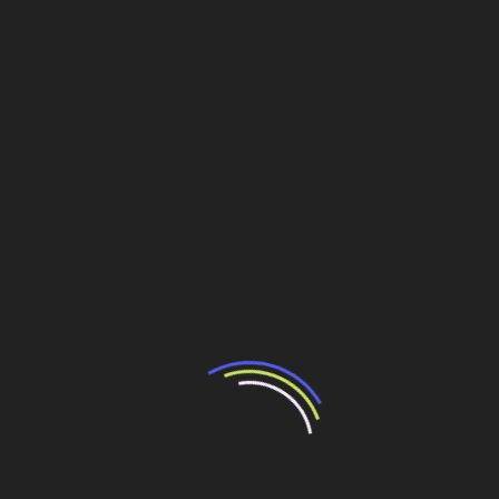
geração de energia será por meio de tu rbinas a gás
natural, células fotovoltaicas e outras fontes.
Maiores empresas de rigging do mundo
Operar equipamentos de içamento, como gruas e
guindastes, é um desafio de empresas especializadas,
principalmente aquelas que atuam com as maiores
máquinas desse tipo do mundo. Quando algo dá errado, a
exposição do resultado negativo é logo visível.
Os riscos são altos, mas o retorno também. Analistas
apontam que firmas que trabalham com
rigging
estão em
crescimento. Barbhart, a maior empresa norte-americana
nesse ramo, com 850 funcionários, 24 pátios e uma frota
de milhares de máquinas, alcançou um faturamento em
2011 de US$ 249 milhões, sendo US$ 210 milhões em