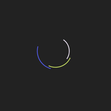
“Incerteza jurídica” adia homologação do
resultado de leilão de reserva
15 de maio de 2026
“Retrofit em multivisão”, obra que amplia o
debate sobre o futuro e preservação da