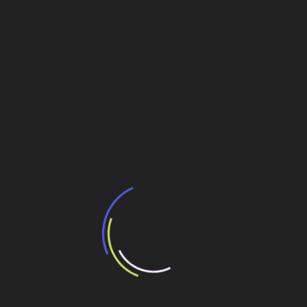
Usina de etanol de milho em Jaciara (MT)
Grupo Mafra e CMAA 1a usina de etanol de milho
no Pará, de R$ 2 bi
Coamo usará R$ 500 milhões do Fundo Clima
para usina de etanol de milho
Navegação
Entra em operação primeira planta de testes de
motores Aeronáuticos construída pelo Grupo Rio
de
Verde
Post
Zurich Airport e gestora IG4 querem assumir
aeroporto de Viracopos